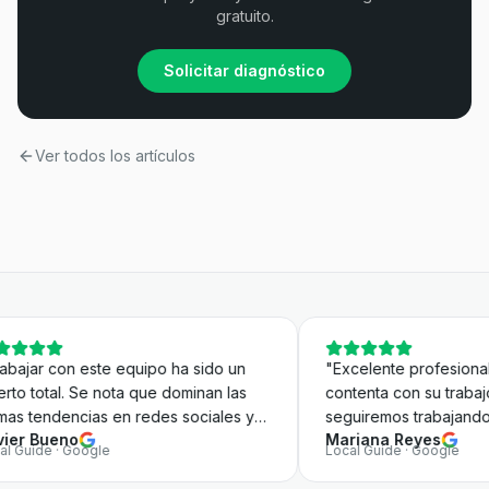
gratuito.
Solicitar diagnóstico
Ver todos los artículos
ipo ha sido un
"
Excelente profesional estoy muy
que dominan las
contenta con su trabajo. Sin duda
redes sociales y
seguiremos trabajando con Quique.
"
Mariana Reyes
que más valoro es
Local Guide · Google
ender nuestro
ofrecer