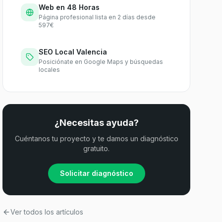
Web en 48 Horas
Página profesional lista en 2 días desde
597€
SEO Local Valencia
Posiciónate en Google Maps y búsquedas
locales
¿Necesitas ayuda?
Cuéntanos tu proyecto y te damos un diagnóstico
gratuito.
Solicitar diagnóstico
Ver todos los artículos